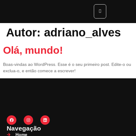
Autor:
adriano_alves
Olá, mundo!
Boas-vindas ao WordPress. Esse é o seu primeiro post. Edite-o ou
exclua-o, e então comece a escrever!
Navegação
Home